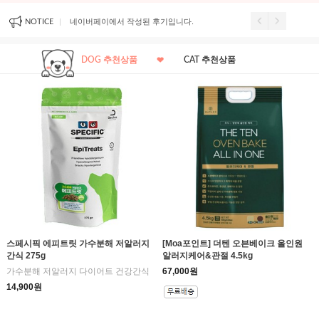
기입니다.
네이버페이에서 작성된 후기입니다.
네이버페이에서 작성된 
NOTICE
DOG 추천상품
CAT 추천상품
스페시픽 에피트릿 가수분해 저알러지
[Moa포인트] 더텐 오븐베이크 올인원
간식 275g
알러지케어&관절 4.5kg
가수분해 저알러지 다이어트 건강간식
67,000원
14,900원