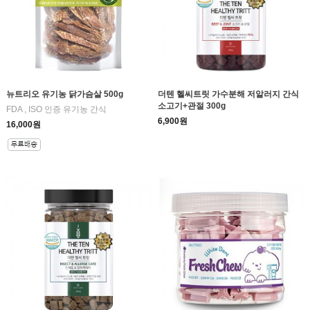
뉴트리오 유기농 닭가슴살 500g
더텐 헬씨트릿 가수분해 저알러지 간식
소고기+관절 300g
FDA , ISO 인증 유기농 간식
6,900원
16,000원