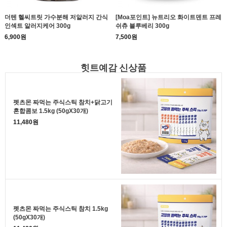
더텐 헬씨트릿 가수분해 저알러지 간식
[Moa포인트] 뉴트리오 화이트덴트 프레
인섹트 알러지케어 300g
쉬츄 블루베리 300g
6,900원
7,500원
힛트예감 신상품
펫츠몬 짜먹는 주식스틱 참치+닭고기
혼합콤보 1.5kg (50gX30개)
11,480원
펫츠몬 짜먹는 주식스틱 참치 1.5kg
(50gX30개)