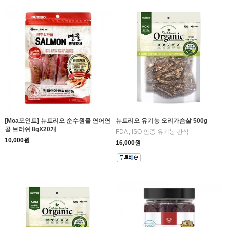
[Moa포인트] 뉴트리오 순수원물 연어연
뉴트리오 유기농 오리가슴살 500g
골 브러쉬 8gX20개
FDA , ISO 인증 유기농 간식
10,000원
16,000원