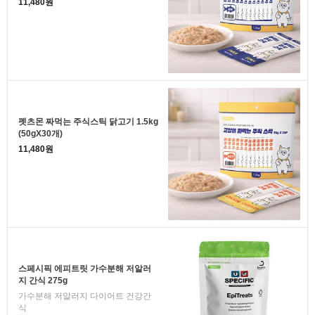
11,480원
펫츠몬 짜먹는 주식스틱 닭고기 1.5kg
(50gX30개)
11,480원
스페시픽 에피트릿 가수분해 저알러
지 간식 275g
가수분해 저알러지 다이어트 건강간
식