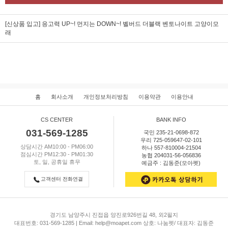
[신상품 입고] 응고력 UP~! 먼지는 DOWN~! 벨버드 더블랙 벤토나이트 고양이모
래
홈
회사소개
개인정보처리방침
이용약관
이용안내
CS CENTER
BANK INFO
031-569-1285
국민 235-21-0698-872
우리 725-059647-02-101
상담시간 AM10:00 - PM06:00
하나 557-810004-21504
점심시간 PM12:30 - PM01:30
농협 204031-56-056836
토, 일, 공휴일 휴무
예금주 : 김동준(모아펫)
고객센터 전화연결
경기도 남양주시 진접읍 양진로926번길 48, 외2필지
대표번호: 031-569-1285 | Email: help@moapet.com 상호: 나눔펫/ 대표자: 김동준