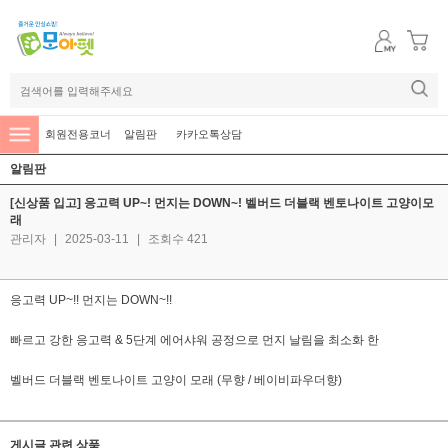
회원전용코너
알림판
카카오톡상담
알림판
[신상품 입고] 응고력 UP~! 먼지는 DOWN~! 벨버드 더블랙 벤토나이트 고양이모
래
관리자
|
2025-03-11
|
조회수 421
응고력 UP~!! 먼지는 DOWN~!!
빠르고 강한 응고력 & 5단계 에어샤워 공정으로 먼지 날림을 최소화 한
벨버드 더블랙 벤토나이트 고양이 모래 (무향 / 베이비파우더향)
게시글 관련 상품