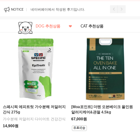
기입니다.
네이버페이에서 작성된 후기입니다.
네이버페이에서 작성된 
NOTICE
DOG 추천상품
CAT 추천상품
스페시픽 에피트릿 가수분해 저알러지
[Moa포인트] 더텐 오븐베이크 올인원
간식 275g
알러지케어&관절 4.5kg
가수분해 저알러지 다이어트 건강간식
67,000원
14,900원