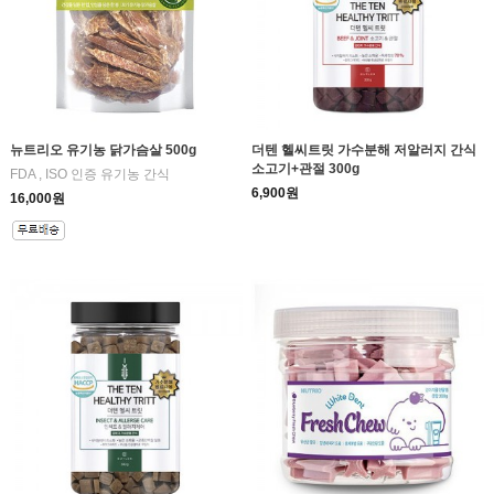
뉴트리오 유기농 닭가슴살 500g
더텐 헬씨트릿 가수분해 저알러지 간식
소고기+관절 300g
FDA , ISO 인증 유기농 간식
6,900원
16,000원