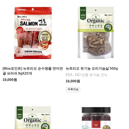
[Moa포인트] 뉴트리오 순수원물 연어연
뉴트리오 유기농 오리가슴살 500g
골 브러쉬 8gX20개
FDA , ISO 인증 유기농 간식
10,000원
16,000원