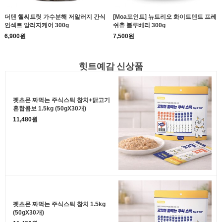
더텐 헬씨트릿 가수분해 저알러지 간식
[Moa포인트] 뉴트리오 화이트덴트 프레
인섹트 알러지케어 300g
쉬츄 블루베리 300g
6,900원
7,500원
힛트예감 신상품
펫츠몬 짜먹는 주식스틱 참치+닭고기
혼합콤보 1.5kg (50gX30개)
11,480원
펫츠몬 짜먹는 주식스틱 참치 1.5kg
(50gX30개)