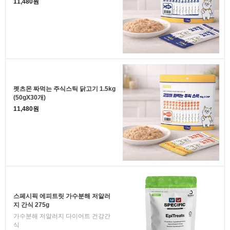
11,480원
펫츠몬 짜먹는 주식스틱 닭고기 1.5kg
(50gX30개)
11,480원
스페시픽 에피트릿 가수분해 저알러
지 간식 275g
가수분해 저알러지 다이어트 건강간
식