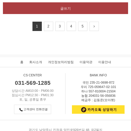
글쓰기
1
2
3
4
5
홈
회사소개
개인정보처리방침
이용약관
이용안내
CS CENTER
BANK INFO
031-569-1285
국민 235-21-0698-872
우리 725-059647-02-101
상담시간 AM10:00 - PM06:00
하나 557-810004-21504
점심시간 PM12:30 - PM01:30
농협 204031-56-056836
토, 일, 공휴일 휴무
예금주 : 김동준(모아펫)
고객센터 전화연결
경기도 남양주시 진접읍 양진로926번길 48, 외2필지