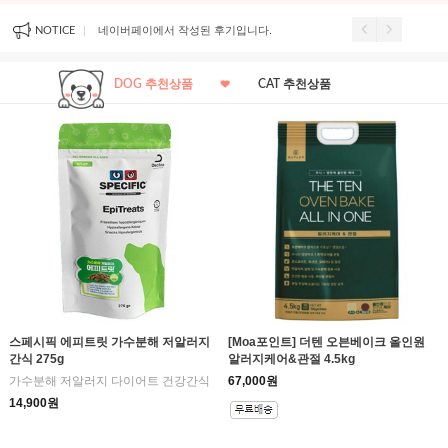
기입니다.
네이버페이에서 작성된 후기입니다.
네이버페이에서 작성된 
NOTICE
DOG 추천상품
CAT 추천상품
스페시픽 에피트릿 가수분해 저알러지
[Moa포인트] 더텐 오븐베이크 올인원
간식 275g
알러지케어&관절 4.5kg
가수분해 저알러지 다이어트 건강간식
67,000원
14,900원