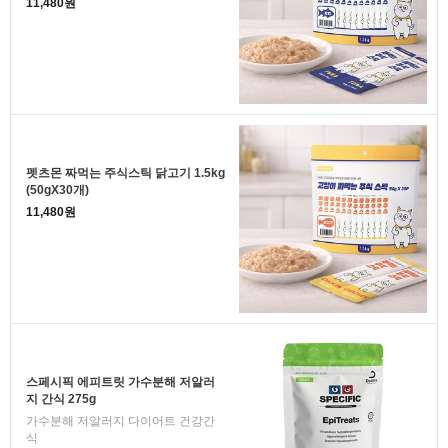
11,480원
펫츠몬 짜먹는 주식스틱 닭고기 1.5kg
(50gX30개)
11,480원
스페시픽 에피트릿 가수분해 저알러
지 간식 275g
가수분해 저알러지 다이어트 건강간
식