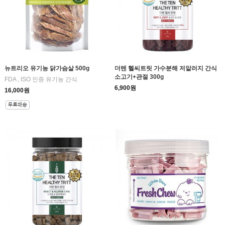
뉴트리오 유기농 닭가슴살 500g
더텐 헬씨트릿 가수분해 저알러지 간식
소고기+관절 300g
FDA , ISO 인증 유기농 간식
6,900원
16,000원