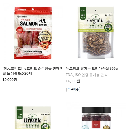
[Moa포인트] 뉴트리오 순수원물 연어연
뉴트리오 유기농 오리가슴살 500g
골 브러쉬 8gX20개
FDA , ISO 인증 유기농 간식
10,000원
16,000원