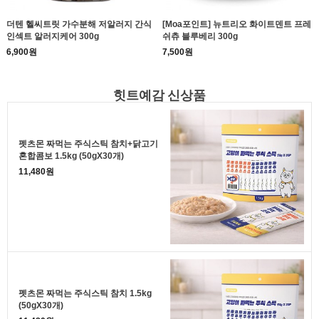
더텐 헬씨트릿 가수분해 저알러지 간식
[Moa포인트] 뉴트리오 화이트덴트 프레
인섹트 알러지케어 300g
쉬츄 블루베리 300g
6,900원
7,500원
힛트예감 신상품
펫츠몬 짜먹는 주식스틱 참치+닭고기
혼합콤보 1.5kg (50gX30개)
11,480원
펫츠몬 짜먹는 주식스틱 참치 1.5kg
(50gX30개)