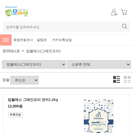
회원전용코너
알림판
카카오톡상담
[DOG]사료
맘블레스(그레인프리)
정렬
맘블레스 그레인프리 연어1.2kg
12,900원