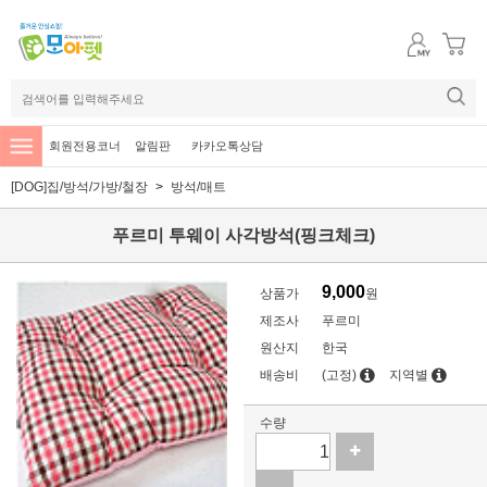
회원전용코너
알림판
카카오톡상담
[DOG]집/방석/가방/철장
방석/매트
푸르미 투웨이 사각방석(핑크체크)
9,000
상품가
원
제조사
푸르미
원산지
한국
배송비
(고정)
지역별
수량