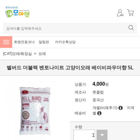
회원전용코너
알림판
카카오톡상담
[CAT]모래/화장실
모래
벨버드 더블랙 벤토나이트 고양이모래 베이비파우더향 5L
4,000
상품가
원
제조사
펫클럽
원산지
중국산
개별(비례추가)
지역
배송비
별
수량