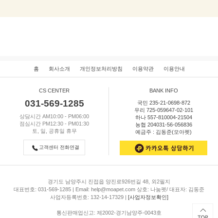
홈
회사소개
개인정보처리방침
이용약관
이용안내
CS CENTER
BANK INFO
031-569-1285
국민 235-21-0698-872
우리 725-059647-02-101
상담시간 AM10:00 - PM06:00
하나 557-810004-21504
점심시간 PM12:30 - PM01:30
농협 204031-56-056836
토, 일, 공휴일 휴무
예금주 : 김동준(모아펫)
고객센터 전화연결
경기도 남양주시 진접읍 양진로926번길 48, 외2필지
대표번호: 031-569-1285 | Email: help@moapet.com 상호: 나눔펫/ 대표자: 김동준
사업자등록번호: 132-14-17329 |
[사업자정보확인]
통신판매업신고: 제2002-경기남양주-0043호