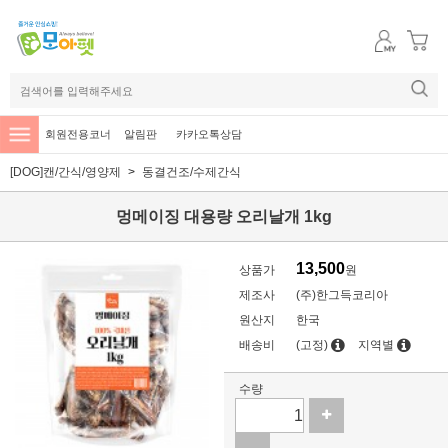
회원전용코너
알림판
카카오톡상담
[DOG]캔/간식/영양제
동결건조/수제간식
멍메이징 대용량 오리날개 1kg
13,500
상품가
원
제조사
(주)한그득코리아
원산지
한국
배송비
(고정)
지역별
수량