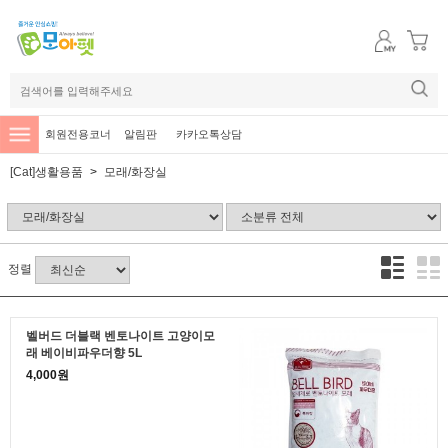
회원전용코너
알림판
카카오톡상담
[Cat]생활용품
모래/화장실
정렬
벨버드 더블랙 벤토나이트 고양이모
래 베이비파우더향 5L
4,000원