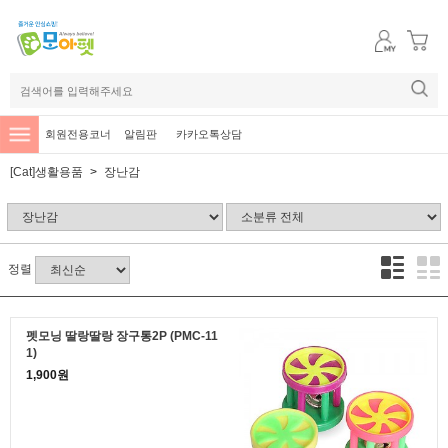
회원전용코너
알림판
카카오톡상담
[Cat]생활용품
장난감
정렬
펫모닝 딸랑딸랑 장구통2P (PMC-11
1)
1,900원