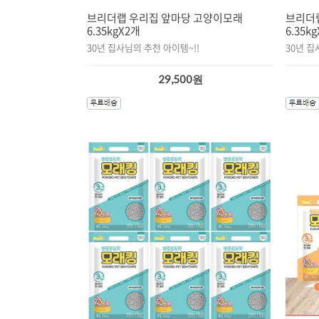
브리더랩 우리집 앞마당 고양이모래
브리더
6.35kgX2개
6.35k
30년 집사님의 추천 아이템~!!
30년 집
29,500원