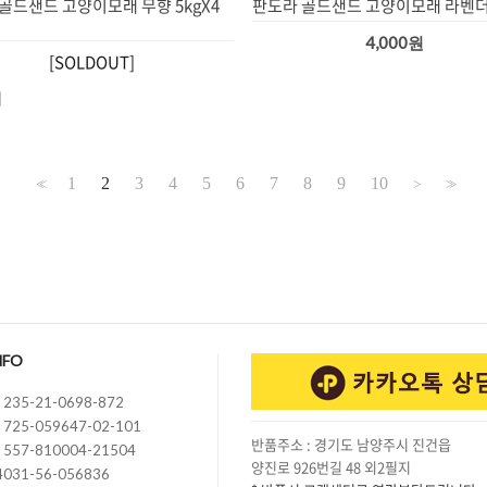
골드샌드 고양이모래 무향 5kgX4
판도라 골드샌드 고양이모래 라벤더
4,000원
[SOLDOUT]
1
2
3
4
5
6
7
8
9
10
<<
>
>>
NFO
235-21-0698-872
725-059647-02-101
반품주소 : 경기도 남양주시 진건읍
557-810004-21504
양진로 926번길 48 외2필지
4031-56-056836