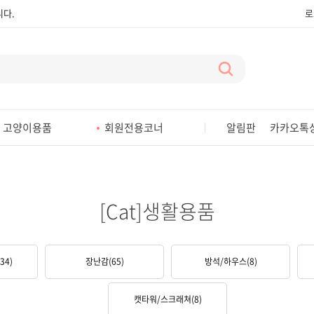
다.
로
다.
다.
다.
다.
고양이용품
회원전용코너
알림판
카카오톡
다.
다.
다.
[Cat]생활용품
다.
(34)
장난감
(65)
방석/하우스
(8)
캣타워/스크래쳐
(8)