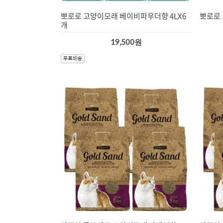
뽀로로 고양이모래 베이비파우더향 4LX6
뽀로로 
개
19,500원