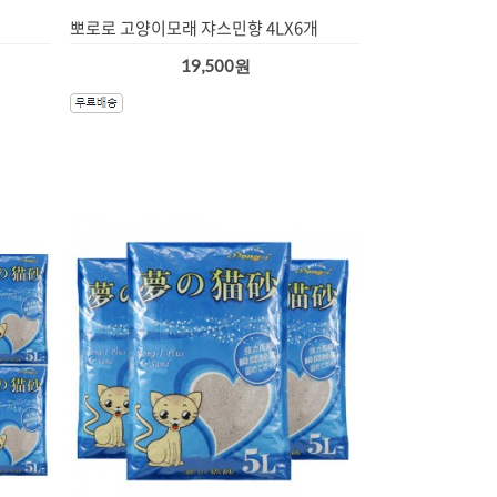
뽀로로 고양이모래 쟈스민향 4LX6개
19,500원