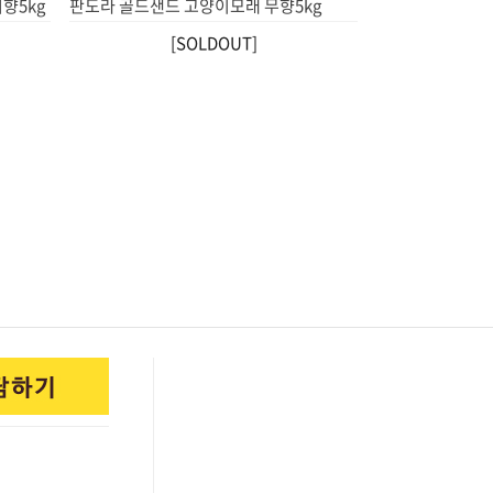
향5kg
판도라 골드샌드 고양이모래 무향5kg
[SOLDOUT]