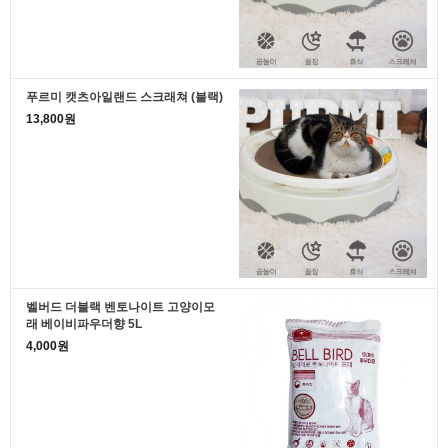
푸르미 캣츠아일랜드 스크래쳐 (블랙)
13,800원
벨버드 더블랙 벤토나이트 고양이모
래 베이비파우더향 5L
4,000원