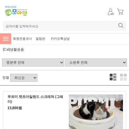
회원전용코너
알림판
카카오톡상담
[Cat]생활용품
정렬
푸르미 캣츠아일랜드 스크래쳐 (그레
이)
13,800원