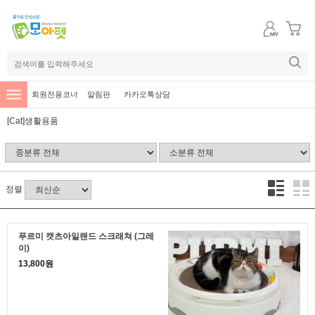
회원전용코너
알림판
카카오톡상담
[Cat]생활용품
정렬
푸르미 캣츠아일랜드 스크래쳐 (그레
이)
13,800원