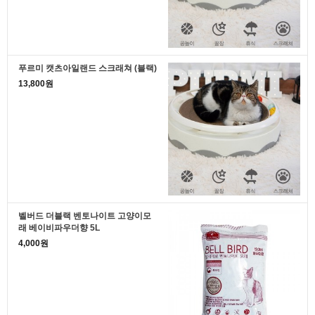
푸르미 캣츠아일랜드 스크래쳐 (블랙)
13,800원
벨버드 더블랙 벤토나이트 고양이모
래 베이비파우더향 5L
4,000원